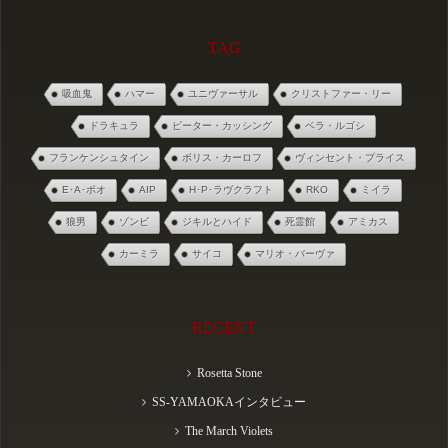
TAG
吸血鬼
ハマー
ユニヴァーサル
クリストファー・リー
ドラキュラ
ピーター・カッシング
ベラ・ルゴシ
フランケンシュタイン
ボリス・カーロフ
ヴィンセント・プライス
E･A･ポオ
AIP
H･P･ラヴクラフト
RKO
ミイラ
狼男
ゾンビ
ジキルとハイド
死霊館
アミカス
カーミラ
サイコ
マリオ・バーヴァ
RECENT
Rosetta Stone
SS-YAMAOKAインタビュー
The March Violets