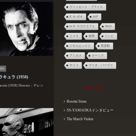
ヴィンセント・プライス
E･A･ポオ
AIP
H･P･ラヴクラフト
RKO
ミイラ
狼男
ゾンビ
ジキルとハイド
死霊館
アミカス
カーミラ
サイコ
マリオ・バーヴァ
50's
キュラ (1958)
racula (1958) Director：テレン
RECENT
Rosetta Stone
SS-YAMAOKAインタビュー
The March Violets