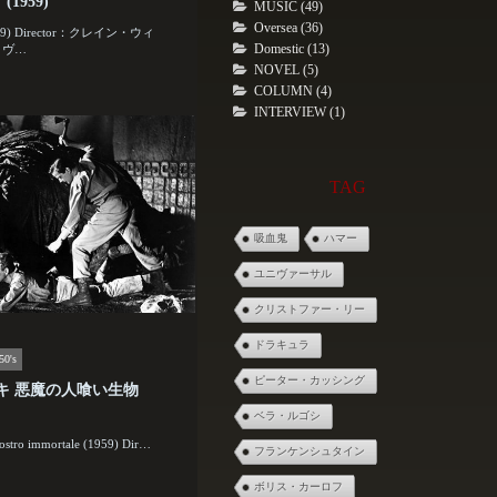
(1959)
MUSIC (49)
Oversea (36)
1959) Director：クレイン・ウィ
Domestic (13)
：ヴ…
NOVEL (5)
COLUMN (4)
INTERVIEW (1)
TAG
吸血鬼
ハマー
ユニヴァーサル
クリストファー・リー
ドラキュラ
50's
ピーター・カッシング
キ 悪魔の人喰い生物
ベラ・ルゴシ
 mostro immortale (1959) Dir…
フランケンシュタイン
ボリス・カーロフ