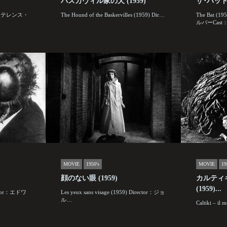
バスカヴィル家の犬 (1959)
ザ･バット 
tor：テレンス・
The Hound of the Baskervilles (1959) Dir…
The Bat (
ルバーCast
MOVIE
1950's
MOVIE
19
顔のない眼 (1959)
カルティ
(1959)...
rector：エドワ
Les yeux sans visage (1959) Director：ジョ
ル…
Caltiki – il