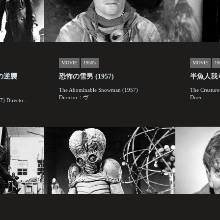
MOVIE
1950's
MOVIE
19
の逆襲
恐怖の雪男 (1957)
半魚人我ら
The Abominable Snowman (1957)
The Creature
Director：ヴ…
Direc…
57) Directo…