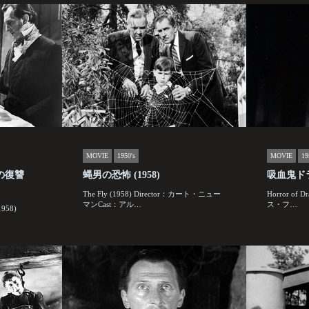
MOVIE
1950's
MOVIE
19
の復讐
蝿男の恐怖 (1958)
吸血鬼ドラ
The Fly (1958) Director：カート・ニュー
Horror of D
マンCast：アル…
ス・フ…
1958)