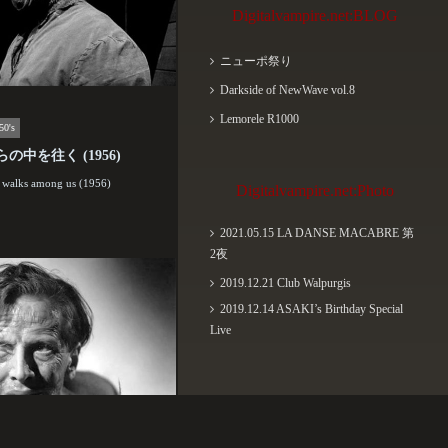
Digitalvampire.net:BLOG
ニューポ祭り
Darkside of NewWave vol.8
Lemorele R1000
50's
の中を往く (1956)
 walks among us (1956)
Digitalvampire.net:Photo
2021.05.15 LA DANSE MACABRE 第
2夜
2019.12.21 Club Walpurgis
2019.12.14 ASAKI’s Birthday Special
Live