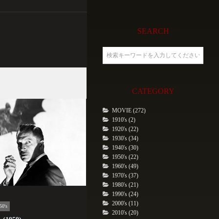
SEARCH
CATEGORY
MOVIE (272)
1910's (2)
1920's (22)
1930's (34)
1940's (30)
1950's (22)
1960's (49)
1970's (37)
1980's (21)
1990's (24)
2000's (11)
50's
2010's (20)