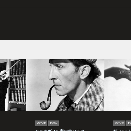
。
MOVIE
1950's
MOVIE
19