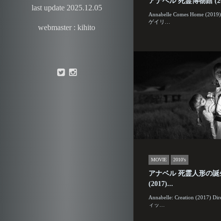
アナベル 死霊博物館 (20
last update 2025.12.05
Annabelle Comes Home (2019)
ゲイリ…
webmaster : kihito
MOVIE
2010's
アナベル 死霊人形の誕
(2017)...
Annabelle: Creation (2017) 
ィッ…