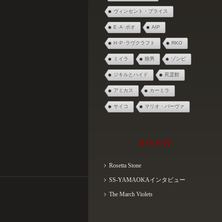
ヴィンセント・プライス
E･A･ポオ
AIP
H･P･ラヴクラフト
RKO
ミイラ
狼男
ゾンビ
ジキルとハイド
死霊館
アミカス
カーミラ
サイコ
マリオ・バーヴァ
RECENT
Rosetta Stone
SS-YAMAOKAインタビュー
The March Violets