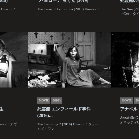
19)
ラ･ヨローナ 泣く女 (2019)
死霊館のシ
 Director：
The Curse of La Llorona (2019) Director：
The Nun (
…
ィCast：タ
MOVIE
2010's
MOVIE
20
生
死霊館 エンフィールド事件
アナベル 
(2016)...
Annabelle
オネッティC
Director：デヴ
The Conjuring 2 (2016) Director：ジェー
ムズ・ワン…