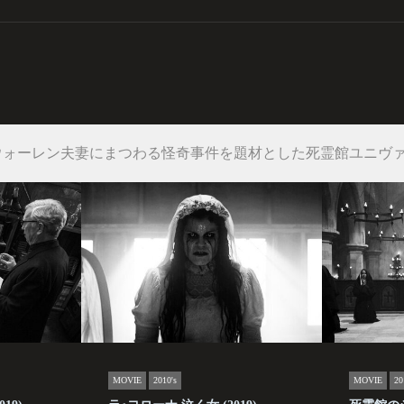
ウォーレン夫妻にまつわる怪奇事件を題材とした死霊館ユニヴ
MOVIE
2010's
MOVIE
20