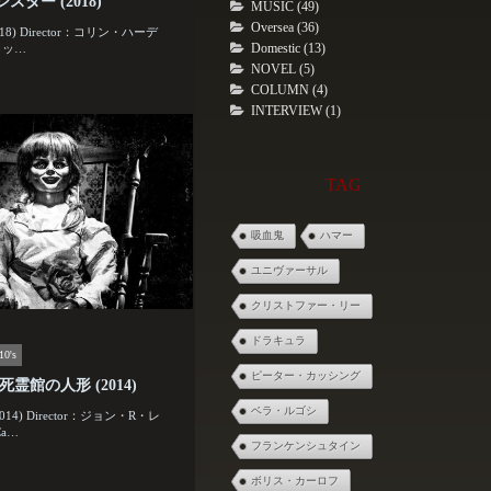
スター (2018)
MUSIC (49)
Oversea (36)
2018) Director：コリン・ハーデ
Domestic (13)
イッ…
NOVEL (5)
COLUMN (4)
INTERVIEW (1)
TAG
吸血鬼
ハマー
ユニヴァーサル
クリストファー・リー
ドラキュラ
10's
ピーター・カッシング
死霊館の人形 (2014)
ベラ・ルゴシ
 (2014) Director：ジョン・R・レ
a…
フランケンシュタイン
ボリス・カーロフ