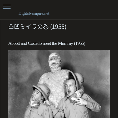
Digitalvampire.net
凸凹ミイラの巻 (1955)
Abbott and Costello meet the Mummy (1955)