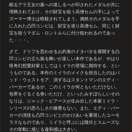
眠るアラ王女の墓への道しるべが印されたメダルが共に
埋葬されており、その財宝を狙う高僧セムの手によって
ズーマー博士は暗殺されてしまう。偶然そのメダルを手
に入れた凸凹コンビは、財宝を巡り高僧セム、同じく財
宝を狙うマダム・ロントルらに付け狙われるのであっ
た・・・。
さて、ドリフを思わせるお約束のドタバタを展開する凸
凹コンビの立ち振る舞いが楽しい本作であるが、やはり
怪奇幻想愛好家としてはミイラの登場に期待する、とい
うものである。本作のミイラのメイクを担当したのはバ
ッド・ウェストモア、演ずるはスタントマンのエディ・
パーカーであるが、このミイラが何ともいただけない。
包帯をぐるぐる巻いただけ、といったみすぼらしいその
なりは、ジャック・ピアースが生み出した本家ミイラ・
シリーズの恐ろしさの微塵もない。また、エディ・パー
カーの演技も凸凹コンビとのかけあいを重視したユーモ
ラスなものであり、ミイラと呼ぶには随分とスムーズな
その挙動に感じる違和感は大きい。