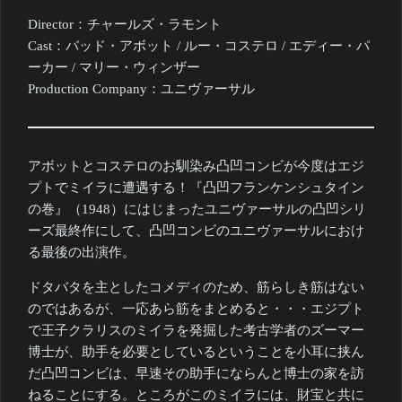
Director：チャールズ・ラモント
Cast：バッド・アボット / ルー・コステロ / エディー・パ
ーカー / マリー・ウィンザー
Production Company：ユニヴァーサル
アボットとコステロのお馴染み凸凹コンビが今度はエジ
プトでミイラに遭遇する！『凸凹フランケンシュタイン
の巻』（1948）にはじまったユニヴァーサルの凸凹シリ
ーズ最終作にして、凸凹コンビのユニヴァーサルにおけ
る最後の出演作。
ドタバタを主としたコメディのため、筋らしき筋はない
のではあるが、一応あら筋をまとめると・・・エジプト
で王子クラリスのミイラを発掘した考古学者のズーマー
博士が、助手を必要としているということを小耳に挟ん
だ凸凹コンビは、早速その助手にならんと博士の家を訪
ねることにする。ところがこのミイラには、財宝と共に