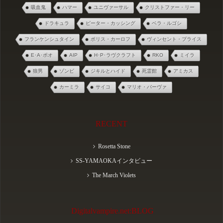
吸血鬼
ハマー
ユニヴァーサル
クリストファー・リー
ドラキュラ
ピーター・カッシング
ベラ・ルゴシ
フランケンシュタイン
ボリス・カーロフ
ヴィンセント・プライス
E･A･ポオ
AIP
H･P･ラヴクラフト
RKO
ミイラ
狼男
ゾンビ
ジキルとハイド
死霊館
アミカス
カーミラ
サイコ
マリオ・バーヴァ
RECENT
Rosetta Stone
SS-YAMAOKAインタビュー
The March Violets
Digitalvampire.net:BLOG