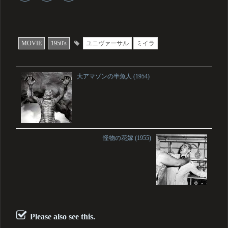
MOVIE
1950's
ユニヴァーサル
ミイラ
大アマゾンの半魚人 (1954)
怪物の花嫁 (1955)
Please also see this.