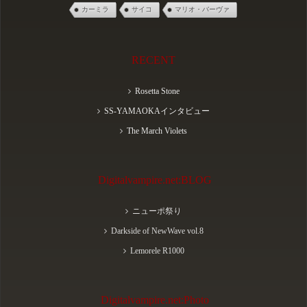
カーミラ
サイコ
マリオ・バーヴァ
RECENT
Rosetta Stone
SS-YAMAOKAインタビュー
The March Violets
Digitalvampire.net:BLOG
ニューポ祭り
Darkside of NewWave vol.8
Lemorele R1000
Digitalvampire.net:Photo