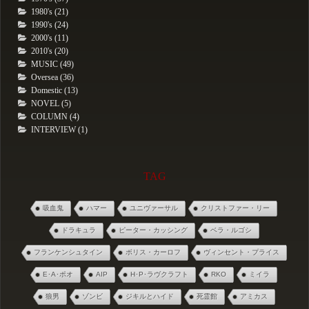
1980's (21)
1990's (24)
2000's (11)
2010's (20)
MUSIC (49)
Oversea (36)
Domestic (13)
NOVEL (5)
COLUMN (4)
INTERVIEW (1)
TAG
吸血鬼
ハマー
ユニヴァーサル
クリストファー・リー
ドラキュラ
ピーター・カッシング
ベラ・ルゴシ
フランケンシュタイン
ボリス・カーロフ
ヴィンセント・プライス
E･A･ポオ
AIP
H･P･ラヴクラフト
RKO
ミイラ
狼男
ゾンビ
ジキルとハイド
死霊館
アミカス