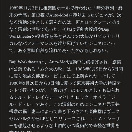
1985年11月3日に後楽園ホールで行われた「時の葬列・終
末の予感」第13夜でAuto-Modを葬り去ったジュネが、次
なる活動の場として選んだのは、何とロックシーンでは
なく演劇の世界であった。それは演劇舎螳螂やBaji
Worktheaterの役者達を巻き込んでの大掛かりでシアトリ
カルなパフォーマンスを繰り広げていたジュネにとっ
て、ある意味自然な流れであったのかもしれない。
Baji Worktheaterは、Auto-Mod活動中に旗揚げされ、旗揚
げ公演である「ムク犬の靴」は、1985年6月5日から5日間
に渡り池袋文芸座ル・ビリエにて上演された。そして
1986年9月20日から3日間に渡って東京芸術大学の特設テ
ントで行ったのが、「青ひげ」のモデルとしても知られ
るジル・ド・レイをテーマとしたロック・オペラ「ジ
ル・ド・レ」である。この演劇のためにジュネと元天井
桟敷の福士惠二によって書き下ろされた楽曲群はヴェク
セルバルグからLPとしてリリースされ、Ｊ・Ａ・シーザ
ーを想起させるような土俗的かつ呪術的で奇怪な世界を