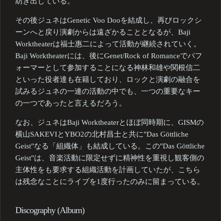
紡ぎ出している。
その後ジュネはGenetic Voo Dooを結成し、再びロックシ
ーンへと戻り演劇からは遠ざかることとなるが、Baji
Worktheaterは福士惠二によって活動が継続されていく。
Baji Worktheaterには、後にGenet/Rock of Romanceでパフ
ォーマーとして参加することになる神林和雄や関根信二
といった役者達も在籍しており、ロックと演劇の融合を
試みるジュネの一連の活動の中でも、一つの重要なキー
の一つであったと言えるだろう。
なお、ジュネはBaji Worktheaterとほぼ同時期に、GISMの
横山SAKEVIとYBO2の北村昌士と共に"Das Göttliche
Geist"なる「組織体」も結成している。この"Das Göttliche
Geist"は、音楽活動に限定せずに精神性を重視し観客側の
主体性をも要求する組織活動を計画していたが、こちら
は残念なことにライブを1度行ったのみに留まっている。
Discography (Album)