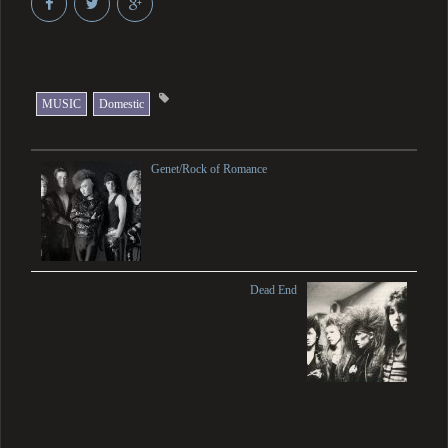
MUSIC
Domestic
Genet/Rock of Romance
Dead End