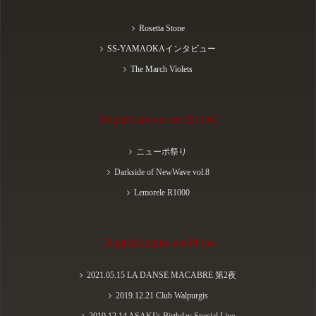
Rosetta Stone
SS-YAMAOKAインタビュー
The March Violets
Digitalvampire.net:BLOG
ニューポ祭り
Darkside of NewWave vol.8
Lemorele R1000
Digitalvampire.net:Photo
2021.05.15 LA DANSE MACABRE 第2夜
2019.12.21 Club Walpurgis
2019.12.14 ASAKI’s Birthday Special Live