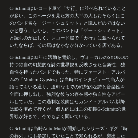
G-Schmittはレコード屋で「サ行」に並べられていること
が多い。このページを見た方の大半の人もおそらくはこ
のバンド名を「ジー・シュミット」と読んだのではない
かと思う。しかし、このバンドは「ゲー・シュミット」
と読むのが正しく、レコード屋で「カ行」に並べられて
いたならば、その店はなかなか分かっている店である。
G-Schmittは83年に活動を開始し、ヴォーカルのSYOKOの
持つ独自の幻想的な詩の世界観を反映させた音楽性、独
自性を持ったバンドであった。特にファースト・アルバ
ムの『Modern Gypsies』は当時のインタビューで当人が
語ってもいる通り、過剰なまでの幻想的な詩と音楽性を
全面に押し出し、強烈な彼らの存在感や独自性をアピー
ルしていた。この過剰な装飾はセカンド・アルバム以降
は影を潜めて行くが、個人的にはこの初期G-Schmittの世
界観が好きで、今でもよく聞いている。
G-Schmittは当時Auto-Modが開始したシリーズ・ギグ「時
の葬列」にも参加していたことで知られるが、突出した