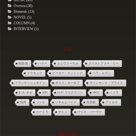
Oversea (36)
Domestic (13)
NOVEL (5)
COLUMN (4)
INTERVIEW (1)
TAG
吸血鬼
ハマー
ユニヴァーサル
クリストファー・リー
ドラキュラ
ピーター・カッシング
ベラ・ルゴシ
フランケンシュタイン
ボリス・カーロフ
ヴィンセント・プライス
E･A･ポオ
AIP
H･P･ラヴクラフト
RKO
ミイラ
狼男
ゾンビ
ジキルとハイド
死霊館
アミカス
カーミラ
サイコ
マリオ・バーヴァ
RECENT