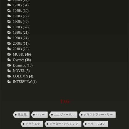
1930's (34)
1940's (30)
1950's (22)
1960's (49)
1970's (37)
1980's (21)
1990's (24)
2000's (11)
2010's (20)
MUSIC (49)
Oversea (36)
Domestic (13)
NOVEL (5)
COLUMN (4)
INTERVIEW (1)
TAG
吸血鬼
ハマー
ユニヴァーサル
クリストファー・リー
ドラキュラ
ピーター・カッシング
ベラ・ルゴシ