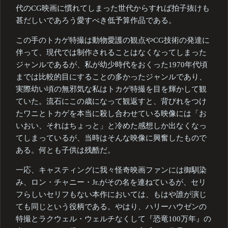
代のCG映画に慣れてしまった世代からすれば拍子抜けも
甚だしいであろう愛すべき低予算作品である。
この手のトカゲ特撮は動物愛護の観点やCG技術の発達に
伴って、現代では制作されることはなくなってしまった
ジャンルであるが、私が幼少時代をおくった1970年代頃
までは比較的目にすることの多かったジャンルであり、
実際幼い頃の無邪気な私はトカゲ特撮を目を輝かして観
ていた。流石にこの歳になって観返すと、背びれをつけ
たワニとトカゲを本当に殺し合わせている映像には「お
いおい、それはちょっと」と冷めた感想しか出なくなっ
てしまっているが、当時はそんな映像に興奮したもので
ある。何とも子供は残酷だ。
一応、キャスティングに我々怪奇映画ファンには御馴染
み、ロン・チャニー・Jr.がその名を連ねているが、セリ
フらしいセリフもない本作においては、もはや誰が演じ
ても同じという役柄である。やはり、ハリーハウゼンの
特撮とラクウェル・ウェルチなくして『恐竜100万年』の