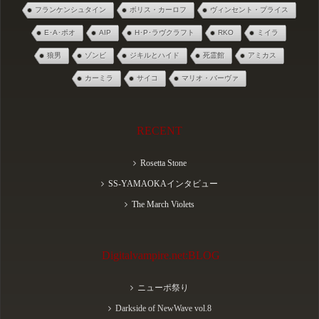
フランケンシュタイン
ボリス・カーロフ
ヴィンセント・プライス
E･A･ポオ
AIP
H･P･ラヴクラフト
RKO
ミイラ
狼男
ゾンビ
ジキルとハイド
死霊館
アミカス
カーミラ
サイコ
マリオ・バーヴァ
RECENT
Rosetta Stone
SS-YAMAOKAインタビュー
The March Violets
Digitalvampire.net:BLOG
ニューポ祭り
Darkside of NewWave vol.8