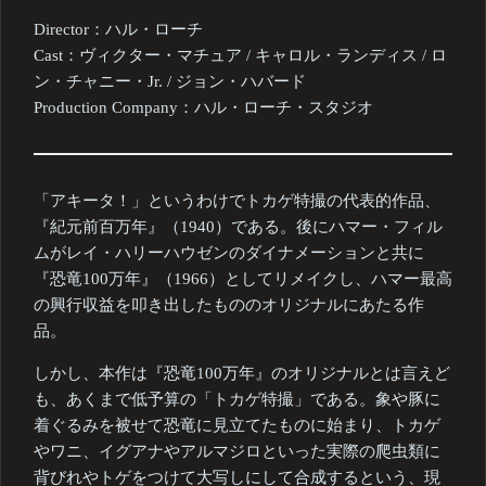
Director：ハル・ローチ
Cast：ヴィクター・マチュア / キャロル・ランディス / ロ
ン・チャニー・Jr. / ジョン・ハバード
Production Company：ハル・ローチ・スタジオ
「アキータ！」というわけでトカゲ特撮の代表的作品、
『紀元前百万年』（1940）である。後にハマー・フィル
ムがレイ・ハリーハウゼンのダイナメーションと共に
『恐竜100万年』（1966）としてリメイクし、ハマー最高
の興行収益を叩き出したもののオリジナルにあたる作
品。
しかし、本作は『恐竜100万年』のオリジナルとは言えど
も、あくまで低予算の「トカゲ特撮」である。象や豚に
着ぐるみを被せて恐竜に見立てたものに始まり、トカゲ
やワニ、イグアナやアルマジロといった実際の爬虫類に
背びれやトゲをつけて大写しにして合成するという、現