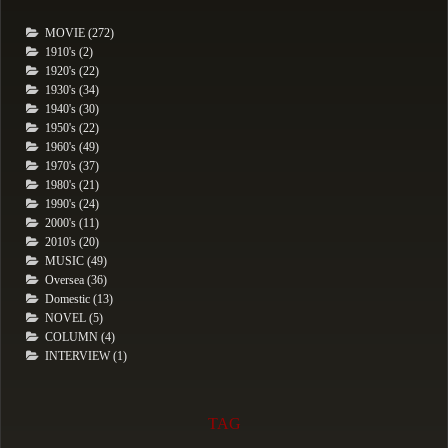
MOVIE (272)
1910's (2)
1920's (22)
1930's (34)
1940's (30)
1950's (22)
1960's (49)
1970's (37)
1980's (21)
1990's (24)
2000's (11)
2010's (20)
MUSIC (49)
Oversea (36)
Domestic (13)
NOVEL (5)
COLUMN (4)
INTERVIEW (1)
TAG