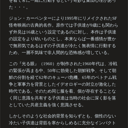
を着て常に一緒に行動するという奇妙な集団心理があっ
た・・・。
ジョン・カーペンターにより1995年にリメイクされたSF
怪奇映画の古典的名作。原作では子供達が9歳にも関わら
ず外見は16歳という設定であるのに対し、本作は子供達
の設定をより幼いものとし、本来ならば一番感情が豊か
で無邪気であるはずの子供達が冷たく無表情に行動する
ため、一層不気味で非人間的な恐怖感が増している。
この『光る眼』（1960）が制作された1960年代は、冷戦
の緊張が高まる中、50年に勃発した朝鮮戦争、そして朝
鮮の分割を経て62年のキューバ危機、65年のベトナム戦
争と軍事力を背景としたイデオロギーの対立が激化した
時代である。そのため同じ服を着、個が存在することな
く同じ意識を共有する子供達は当時の社会に深く影を落
としていた共産主義を強く意識させる。
しかしそのような社会的背景を知らずとも、個性のない
冷たい子供達は背筋を寒からしめるに充分なインパクト