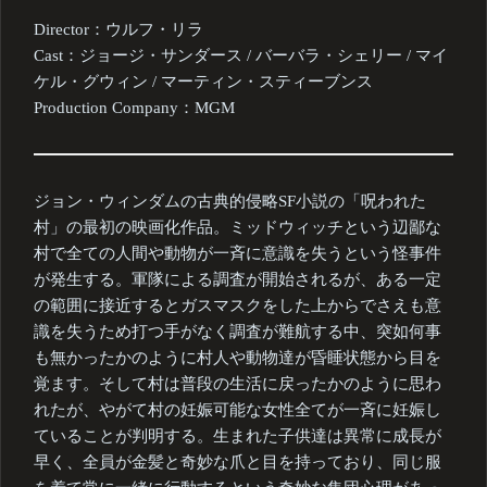
Director：ウルフ・リラ
Cast：ジョージ・サンダース / バーバラ・シェリー / マイ
ケル・グウィン / マーティン・スティーブンス
Production Company：MGM
ジョン・ウィンダムの古典的侵略SF小説の「呪われた
村」の最初の映画化作品。ミッドウィッチという辺鄙な
村で全ての人間や動物が一斉に意識を失うという怪事件
が発生する。軍隊による調査が開始されるが、ある一定
の範囲に接近するとガスマスクをした上からでさえも意
識を失うため打つ手がなく調査が難航する中、突如何事
も無かったかのように村人や動物達が昏睡状態から目を
覚ます。そして村は普段の生活に戻ったかのように思わ
れたが、やがて村の妊娠可能な女性全てが一斉に妊娠し
ていることが判明する。生まれた子供達は異常に成長が
早く、全員が金髪と奇妙な爪と目を持っており、同じ服