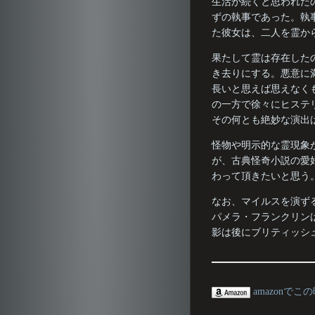
生活が続くと思われた
ずの執事であった。執
た彼女は、二人を霊か
果たして霊は存在した
き去りにする。悪意に
長いと思えば思えなく
の一方で徐々にヒステ
その何とも絶妙な演出
怪物や明示的な霊現象
が、古典怪奇小説の愛
わって頂きたいと思う
なお、マイルスを演ず
パメラ・フランクリン
影は後にブリティッシ
amazonでこ