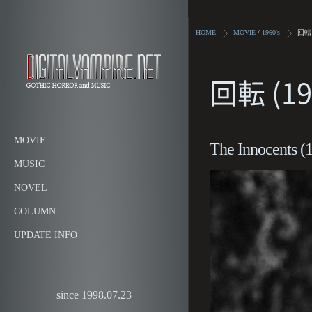
HOME
MOVIE
/
1960's
回転 
回転 (19
MOVIE
The Innocents (
MUSIC
NOVEL
COLUMN
UPDATE INFO
since 1998.07.23