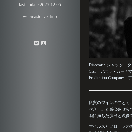
last update 2025.12.05
webmaster : kihito
Director：ジャック
Cast：デボラ・カー 
Production Compan
良質のワインのごとく
べき！」と感心させら
喩に満ちた演出と映像
マイルスとフローラの