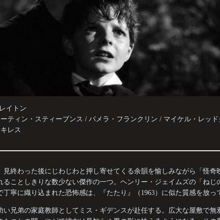
・クレイトン
/ マーティン・スティーブンス / パメラ・フランクリン / マイケル・レッ
y：アキレス
、見終わった後にじわじわと押し寄せてくる余韻を愉しみながら「怪奇
れることしきりな数少ない傑作の一つ。ヘンリー・ジェイムズの「ねじ
で丁寧に織り込まれた恐怖感は、『たたり』（1963）に似た質感を放っ
幼い兄弟の家庭教師としてミス・ギデンスが赴任する。広大な屋敷で無