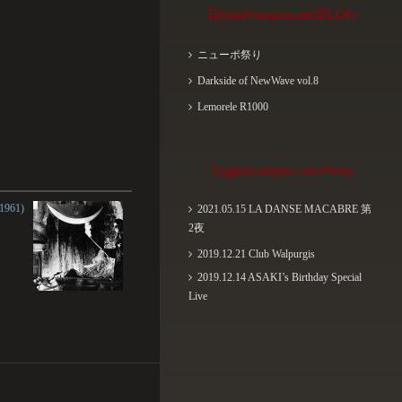
Digitalvampire.net:BLOG
ニューポ祭り
Darkside of NewWave vol.8
Lemorele R1000
Digitalvampire.net:Photo
961)
2021.05.15 LA DANSE MACABRE 第
2夜
2019.12.21 Club Walpurgis
2019.12.14 ASAKI’s Birthday Special
Live