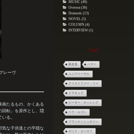
MUSIC (49)
Oversea (36)
Domestic (13)
NOVEL (5)
COLUMN (4)
INTERVIEW (1)
TAG
吸血鬼
ハマー
ドグレーヴ
ユニヴァーサル
クリストファー・リー
ドラキュラ
ピーター・カッシング
映画たるもの、かくある
の回転」を原作とし、隠
ベラ・ルゴシ
ている。
フランケンシュタイン
邪気な子供達との平穏な
ボリス・カーロフ