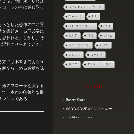
男とは、既に死亡したは
フローラの中に感じ取っ
ヴィンセント・プライス
E･A･ポオ
AIP
とっとした恐怖の中に置
H･P･ラヴクラフト
RKO
情を想起させる不必要に
ミイラ
狼男
ゾンビ
も思われる。しかし、そ
は混乱させられていく。
ジキルとハイド
死霊館
アミカス
カーミラ
る方には不向きであろう
サイコ
マリオ・バーヴァ
を寒からしめる感覚を味
、妹のフローラを演ずる
RECENT
して、本作の印象的な撮
ランシスである。
Rosetta Stone
SS-YAMAOKAインタビュー
The March Violets