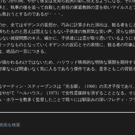
のもつかの間、やがて彼女は見知らぬ男の影に怯えるようになる。その
事と、執事の後を追って自殺した前任の家庭教師の霊を幼いマイルスと
ら救おうとするのであるが・・・。
のか、全てはギデンスの妄想か。巧みに計算された演出は、観る者をじ
満ちたものと思えば思えなくもない子供達の無邪気な笑い声。淫らな感
もない就寝間際のキス。確かに、子供達には霊が取り憑いているように
リックなものとなっていくギデンスの反応とその表情に、観る者の印象
は、絶品の一言につきる。
が描かれるわけではないため、ハリウッド映画的な明快な展開を期待す
好家ならば間違いなく気に入るであろう傑作である。是非ともこの背筋
。
るマーティン・スティーブンスは『光る眼』（1960）の天才子役であり
はやがて『ヘルハウス』（1973）で女性霊媒師を演ずることとなる。そ
ュ・ホラーを数多く監督したことで我々には馴染みの深いフレディ・フ
の映画を検索