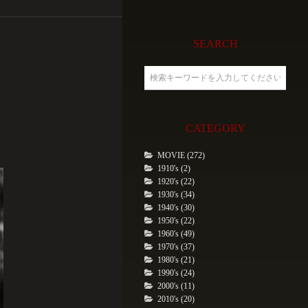
SEARCH
CATEGORY
MOVIE (272)
1910's (2)
1920's (22)
1930's (34)
1940's (30)
1950's (22)
1960's (49)
1970's (37)
1980's (21)
1990's (24)
2000's (11)
2010's (20)