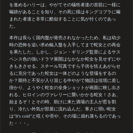
を進めるハリーは、やがてその犠牲者達の首筋に一様に
噛跡があることを知り、その死に様はキングコブラに噛
まれた者達と非常に酷似することに気が付くのであっ
た。
本作は長らく国内盤が発売されなかったため、私は幼少
時の恐怖を追い求め輸入盤を入手してまで蛇女との再会
を果たした。しかし、ジョン・ギリング監督によるサス
ペンス色の強いドラマ展開はなかなか蛇女を見せずにや
きもきさせる。スチール写真ですら子供を怯えあがらせ
るに充分であった蛇女は一体どのような登場をするの
か？期待と不安が入り混じる中やがて物語は佳境に差し
掛かり、ようやく蛇女の全身ショットが画面に映し出さ
れる。ヒロインのヴァレリーに襲いかかる蛇女！さあ、
始まるぞ！とその時、助けに来た酒場の主人が窓を割
り、冷たい外気が部屋に流れ込んだ。寒さに弱い蛇女
は"It's cold"と呟くや否や、その場に崩れ落ちるのであっ
た・・・。