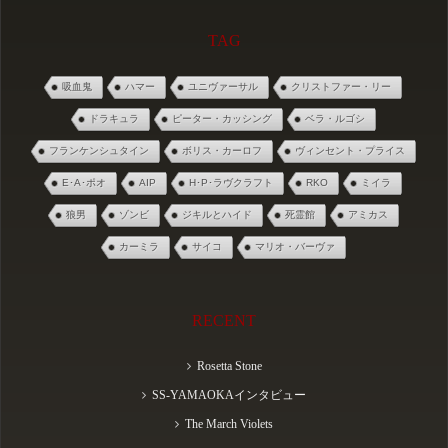
TAG
吸血鬼
ハマー
ユニヴァーサル
クリストファー・リー
ドラキュラ
ピーター・カッシング
ベラ・ルゴシ
フランケンシュタイン
ボリス・カーロフ
ヴィンセント・プライス
E･A･ポオ
AIP
H･P･ラヴクラフト
RKO
ミイラ
狼男
ゾンビ
ジキルとハイド
死霊館
アミカス
カーミラ
サイコ
マリオ・バーヴァ
RECENT
Rosetta Stone
SS-YAMAOKAインタビュー
The March Violets