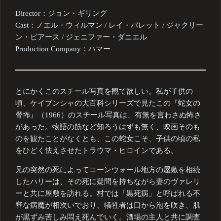
Director：ジョン・ギリング
Cast：ノエル・ウィルマン / レイ・バレット / ジャクリー
ン・ピアース / ジェニファー・ダニエル
Production Company：ハマー
とにかくこのスチール写真を観て欲しい。私が子供の
頃、ケイブンシャの大百科シリーズで見たこの『蛇女の
脅怖』（1966）のスチール写真は、有無を言わさぬ怖さ
があった。物語の筋など知ろうはずも無く、映画そのも
のを観たことがなくとも、この蛇女こそ、子供の頃の私
をひどく怯えさせたトラウマ・ヒロインである。
兄の突然の死によってコーンウォール地方の屋敷を相続
したハリーは、その死に疑問を持ちながら妻のヴァレリ
ーと共に屋敷を訪れる。村では「黒死病」と呼ばれる不
審な病魔が相次いでおり、犠牲者は口から泡を吹き、肌
が黒ずみ苦しみ悶え死んでいく。酒場の主人と共に調査