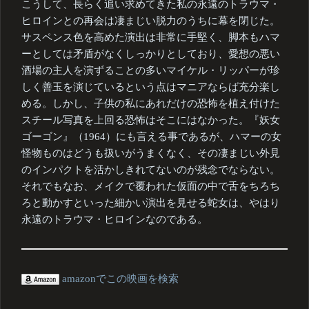
こうして、長らく追い求めてきた私の永遠のトラウマ・
ヒロインとの再会は凄まじい脱力のうちに幕を閉じた。
サスペンス色を高めた演出は非常に手堅く、脚本もハマ
ーとしては矛盾がなくしっかりとしており、愛想の悪い
酒場の主人を演ずることの多いマイケル・リッパーが珍
しく善玉を演じているという点はマニアならば充分楽し
める。しかし、子供の私にあれだけの恐怖を植え付けた
スチール写真を上回る恐怖はそこにはなかった。『妖女
ゴーゴン』（1964）にも言える事であるが、ハマーの女
怪物ものはどうも扱いがうまくなく、その凄まじい外見
のインパクトを活かしきれてないのが残念でならない。
それでもなお、メイクで覆われた仮面の中で舌をちろち
ろと動かすといった細かい演出を見せる蛇女は、やはり
永遠のトラウマ・ヒロインなのである。
amazonでこの映画を検索