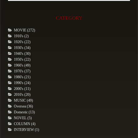
CATEGORY
MOVIE (272)
1910's (2)
1920's (22)
1930's (34)
1940's (30)
1950's (22)
1960's (49)
1970's (37)
1980's (21)
1990's (24)
2000's (11)
2010's (20)
MUSIC (49)
Oversea (36)
Domestic (13)
NOVEL (5)
COLUMN (4)
INTERVIEW (1)