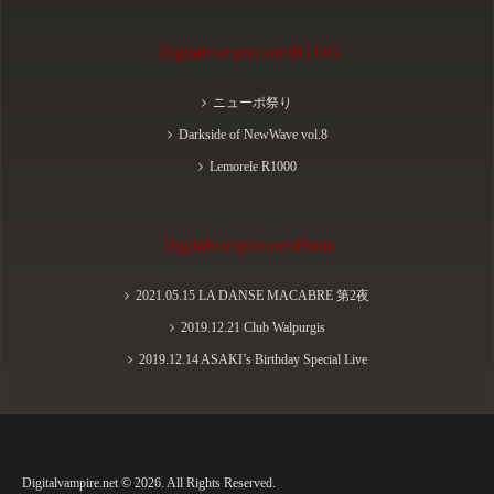
Digitalvampire.net:BLOG
ニューポ祭り
Darkside of NewWave vol.8
Lemorele R1000
Digitalvampire.net:Photo
2021.05.15 LA DANSE MACABRE 第2夜
2019.12.21 Club Walpurgis
2019.12.14 ASAKI’s Birthday Special Live
Digitalvampire.net © 2026. All Rights Reserved.