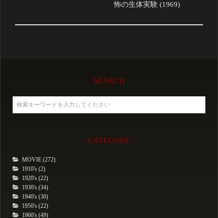
怖の生体実験 (1969)
SEARCH
CATEGORY
MOVIE (272)
1910's (2)
1920's (22)
1930's (34)
1940's (30)
1950's (22)
1960's (49)