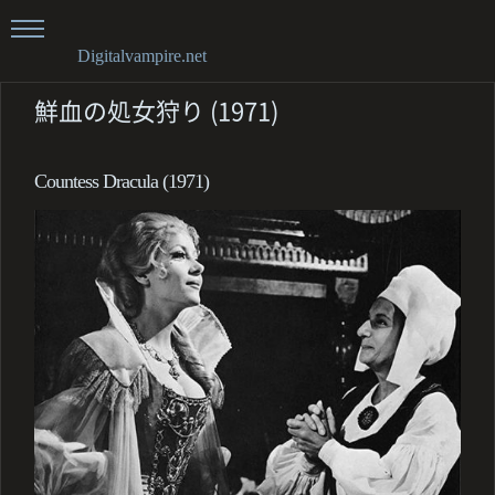
Digitalvampire.net
鮮血の処女狩り (1971)
Countess Dracula (1971)