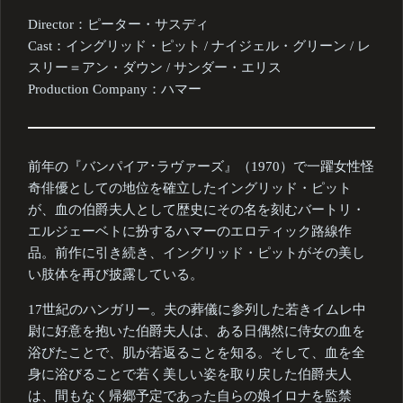
Director：ピーター・サスディ
Cast：イングリッド・ピット / ナイジェル・グリーン / レ
スリー＝アン・ダウン / サンダー・エリス
Production Company：ハマー
前年の『バンパイア･ラヴァーズ』（1970）で一躍女性怪
奇俳優としての地位を確立したイングリッド・ピット
が、血の伯爵夫人として歴史にその名を刻むバートリ・
エルジェーベトに扮するハマーのエロティック路線作
品。前作に引き続き、イングリッド・ピットがその美し
い肢体を再び披露している。
17世紀のハンガリー。夫の葬儀に参列した若きイムレ中
尉に好意を抱いた伯爵夫人は、ある日偶然に侍女の血を
浴びたことで、肌が若返ることを知る。そして、血を全
身に浴びることで若く美しい姿を取り戻した伯爵夫人
は、間もなく帰郷予定であった自らの娘イロナを監禁