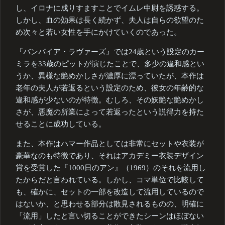
し、イロナに成りすますことでイムレ中尉を誘惑する。
しかし、血の効果は長く続かず、夫人は自らの欲望のた
め次々と若い女性を手にかけていくのであった。
『バンパイア・ラヴァーズ』では24歳という設定のカー
ミラを33歳のピットが演じたことで、多少の違和感とい
うか、異様な艶めかしさが濃厚に漂っていたが、本作は
老年の夫人が若返るという設定のため、彼女の年齢的な
違和感が少ないのが特徴。むしろ、その妖艶な艶めかし
さが、悪魔の所業によって若返ったという説得力を持た
せることに成功している。
また、本作はハマー作品としては非常にセットや衣装が
豪華なのも特徴であり、それはアカデミー衣装デザイン
賞を受賞した『1000日のアン』（1969）のそれを流用し
たからだと言われている。しかし、コマ単位で比較して
も、確かに、セットの一部を改造して流用しているので
はないか、と思わせる部分は散見されるものの、明確に
「流用」したと言い切ることができたシーンはほぼない