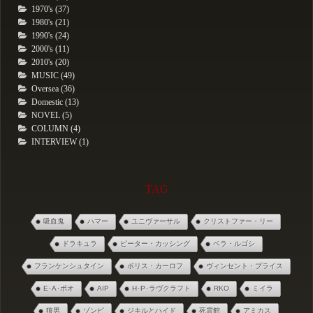
1970's (37)
1980's (21)
1990's (24)
2000's (11)
2010's (20)
MUSIC (49)
Oversea (36)
Domestic (13)
NOVEL (5)
COLUMN (4)
INTERVIEW (1)
TAG
吸血鬼
ハマー
ユニヴァーサル
クリストファー・リー
ドラキュラ
ピーター・カッシング
ベラ・ルゴシ
フランケンシュタイン
ボリス・カーロフ
ヴィンセント・プライス
E･A･ポオ
AIP
H･P･ラヴクラフト
RKO
ミイラ
狼男
ゾンビ
ジキルとハイド
死霊館
アミカス