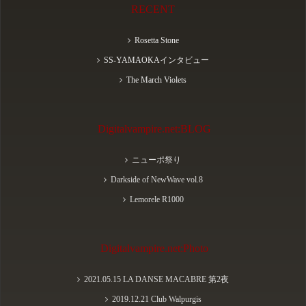
RECENT
Rosetta Stone
SS-YAMAOKAインタビュー
The March Violets
Digitalvampire.net:BLOG
ニューポ祭り
Darkside of NewWave vol.8
Lemorele R1000
Digitalvampire.net:Photo
2021.05.15 LA DANSE MACABRE 第2夜
2019.12.21 Club Walpurgis