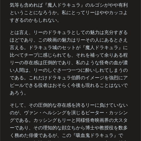
気等も含めれば『魔人ドラキュラ』のルゴシがやや有利
ということになろうか。私にとってリーはややカッコよ
すぎるのかもしれない。
とは言え、リーのドラキュラとしての魅力は充分すぎる
ほどであり、この映画の魅力はリーその人にあるとさえ
言える。ドラキュラ城のセットが『魔人ドラキュラ』に
比べてチープに感じられても、それを補って余りある程
リーの存在感は圧倒的であり、私のような怪奇の血が濃
い人間は、リーのしぐさ一つ一つに酔いしれてしまうの
である。これだけドラキュラ伯爵のイメージを強烈にア
ピールできる役者はおそらく今後も現れることはないで
あろう。
そして、その圧倒的な存在感を誇るリーに負けていない
のが、ヴァン・ヘルシングを演じるピーター・カッシン
グである。カッシングもリーと同様怪奇映画界の大スタ
ーであり、その理知的な顔立ちから博士や教授役を数多
く務めた俳優であるが、この『吸血鬼ドラキュラ』で