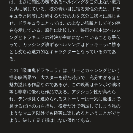
は、まさに知性の塊であるヘルシングをこの上ない魅力
と共に演じている。彼の青い目に宿る知性の光は、ドラ
キュラと同等に対峙するだけの力を充分に我々に感じさ
せ、ドラキュラにとってはこの上ない強敵としてその存
在を示している。原作に比較して、映画の脚本はヘルシ
ングとドラキュラの対決が主軸になっていることも手伝
って、カッシング演ずるヘルシングはドラキュラに勝る
とも劣らぬ魅力的なキャラクターとなっているのであ
る。
この『吸血鬼ドラキュラ』は、リーとカッシングという
怪奇映画界の二大スターを得た時点で、充分すぎるほど
魅力溢れる作品なのであるが、この映画はテンポや演出
等も非常に優れた作品である。アクション性が高めら
れ、テンポ良く進められるストーリーは一気に最後まで
見せるだけの力を持ち、役者だけで満足してしまう私の
ようなマニア以外でも確実に楽しめるということができ
よう。決して見て損はしない傑作である。