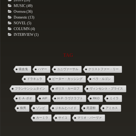
2010's (20)
MUSIC (49)
Oversea (36)
Domestic (13)
NOVEL (5)
COLUMN (4)
INTERVIEW (1)
TAG
吸血鬼
ハマー
ユニヴァーサル
クリストファー・リー
ドラキュラ
ピーター・カッシング
ベラ・ルゴシ
フランケンシュタイン
ボリス・カーロフ
ヴィンセント・プライス
E･A･ポオ
AIP
H･P･ラヴクラフト
RKO
ミイラ
狼男
ゾンビ
ジキルとハイド
死霊館
アミカス
カーミラ
サイコ
マリオ・バーヴァ