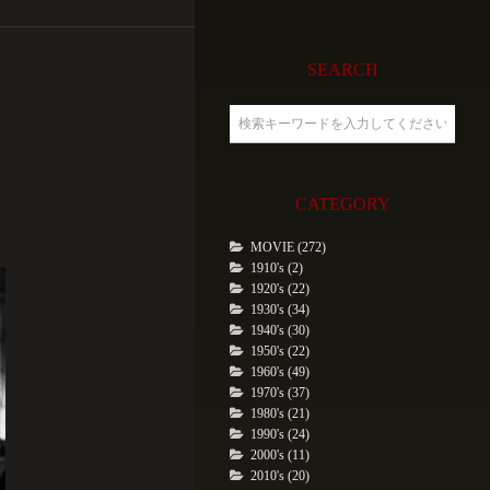
SEARCH
CATEGORY
MOVIE (272)
1910's (2)
1920's (22)
1930's (34)
1940's (30)
1950's (22)
1960's (49)
1970's (37)
1980's (21)
1990's (24)
2000's (11)
2010's (20)