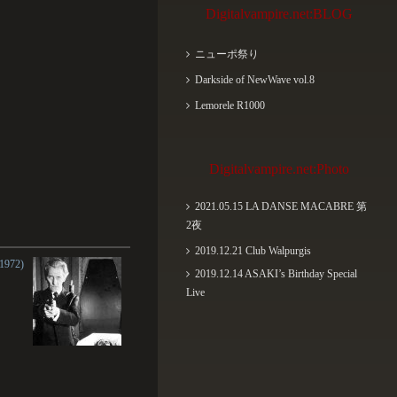
Digitalvampire.net:BLOG
ニューポ祭り
Darkside of NewWave vol.8
Lemorele R1000
Digitalvampire.net:Photo
2021.05.15 LA DANSE MACABRE 第
2夜
2019.12.21 Club Walpurgis
972)
2019.12.14 ASAKI’s Birthday Special
Live