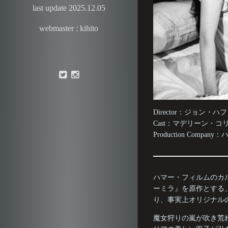
last update 2025.12.05
webmaster : kihito
Director：ジョン・ハフ
Cast：マデリーン・コ
Production Company
ハマー・フィルムのカ
ーミラ』を原作とする
り、事実上オリジナル
魔女狩りの嵐が吹き荒