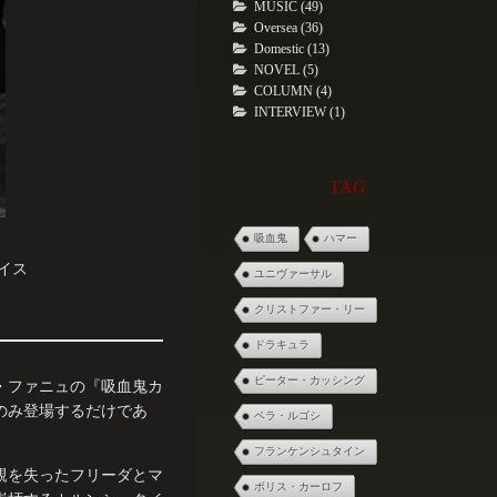
MUSIC (49)
Oversea (36)
Domestic (13)
NOVEL (5)
COLUMN (4)
INTERVIEW (1)
TAG
吸血鬼
ハマー
ライス
ユニヴァーサル
クリストファー・リー
ドラキュラ
ピーター・カッシング
・ファニュの『吸血鬼カ
のみ登場するだけであ
ベラ・ルゴシ
フランケンシュタイン
親を失ったフリーダとマ
ボリス・カーロフ