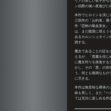
リアの美しい双子が引
ン伯爵の城へ夜遊びに
本作でヒロインを演じ
三部作の「お約束」通
作『恐怖の吸血美女』（
は、まだ鑑賞に堪えう
あるカルンシュタイン
因する。
魔女であることの証を
えるが、「悪魔を信じ
に魔女狩りを推進する
かし、その「悪」の存
う、何とも複雑なもの
に尽きる。
本作は無意味な裸体の
妹も美しく、また『ヘ
ては充分に楽しめる作