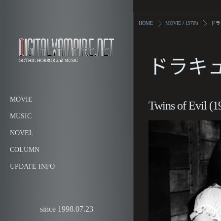
HOME
MOVIE
/
1970's
ドラ
ドラキュ
MOVIE
Twins of Evil (1
MUSIC
NOVEL
COLUMN
UPDATE INFO
since 1998.07.23