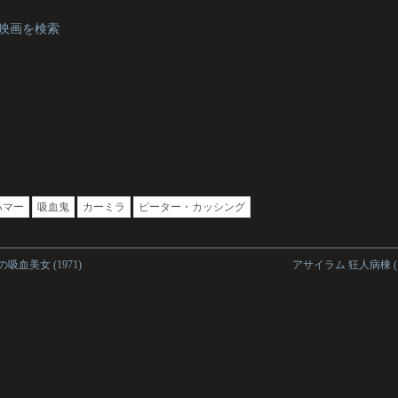
の映画を検索
ハマー
吸血鬼
カーミラ
ピーター・カッシング
吸血美女 (1971)
アサイラム 狂人病棟 (1