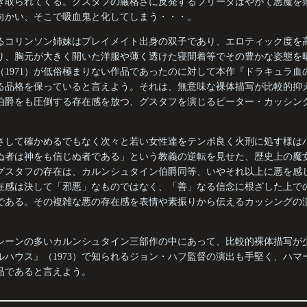
き取られてくる。グスタフの厳格さに反発するフリーダはやがて悪魔を
向かい、そこで吸血鬼と化してしまう・・・。
るコリンソン姉妹はプレイメイト出身の双子であり、エロティック度を
り、胸元が大きく開いた洋服や薄く透けた寝間着等でその豊かな姿態を
1971）が低俗極まりない作品であったのに対して本作『ドラキュラ血の
る品格を保っていると言えよう。それは、無意味な裸体描写が比較的抑
伯爵をも圧倒する存在感を放つ、グスタフを演じるピーター・カッシン
さして確かめるでもなく次々と若い女性達をテンポ良く火刑に処す様は
ぬ者は神をも信じぬ者である」という教義の逆転を見せた、歴史上の魔
グスタフの存在は、カルンシュタイン伯爵同等、いやそれ以上に悪を感
在感は決して「邪悪」なものではなく、「善」なる信念に根ざした上で
である。その複雑な悪の存在感を表情や素振りから伝えるカッシングの
シーンの多いカルンシュタイン三部作の中にあって、比較的裸体描写が
ルハウス』（1973）で知られるジョン・ハフ監督の演出も手堅く、ハマ
品であると言えよう。