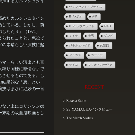
崇拝するカルンシュタイ
ヴィンセント・プライス
E･A･ポオ
AIP
高めたカルンシュタイン
晒している。しかし、前
H･P･ラヴクラフト
RKO
したたり』（1971）
ミイラ
狼男
ゾンビ
えられたことと、悪役で
グの素晴らしい演技に起
ジキルとハイド
死霊館
アミカス
カーミラ
ハマーらしい演出とも言
サイコ
マリオ・バーヴァ
女狩り同様に非情なまで
じさせるものである。し
の結果的な「悪」とい
RECENT
演技はまさに絶妙の一言
Rosetta Stone
少ない上にコリンソン姉
SS-YAMAOKAインタビュー
ー末期の吸血鬼映画とし
The March Violets