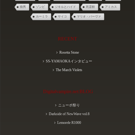
狼男
ゾンビ
ジキルとハイド
死霊館
アミカス
カーミラ
サイコ
マリオ・バーヴァ
RECENT
Rosetta Stone
SS-YAMAOKAインタビュー
The March Violets
Digitalvampire.net:BLOG
ニューポ祭り
Darkside of NewWave vol.8
Lemorele R1000