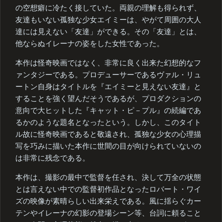
の空想癖に冷たく接していた。両親の理解も得られず、
友達もいない孤独な少女エイミーは、やがて周囲の大人
達には見えない「友達」ができる。その「友達」とは、
他ならぬイレーナの姿をした女性であった。
本作は怪奇映画ではなく、非常に良く出来た幻想的なフ
ァンタジーである。プロデューサーであるヴァル・リュ
ートン自身はタイトルを『エイミーと見えない友達』と
することを強く望んだそうであるが、プロダクションの
意向で大ヒットした『キャット・ピ－プル』の続編であ
るかのような題名となったという。しかし、このタイト
ル故に怪奇映画であると敬遠され、孤独な少女の心理描
写を巧みに描いた本作に世間の目が向けられていないの
は非常に残念である。
本作は、撮影の最中で監督を任され、決して万全の状態
とは言えない中での監督初作品となったロバート・ワイ
ズの映像が素晴らしい出来栄えである。風に揺らぐカー
テンやイレーナの幻影の登場シーン等、台詞に頼ること