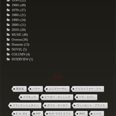
1950's (22)
1960's (49)
1970's (37)
1980's (21)
1990's (24)
2000's (11)
2010's (20)
MUSIC (49)
Oversea (36)
Domestic (13)
NOVEL (5)
COLUMN (4)
INTERVIEW (1)
TAG
吸血鬼
ハマー
ユニヴァーサル
クリストファー・リー
ドラキュラ
ピーター・カッシング
ベラ・ルゴシ
フランケンシュタイン
ボリス・カーロフ
ヴィンセント・プライス
E･A･ポオ
AIP
H･P･ラヴクラフト
RKO
ミイラ