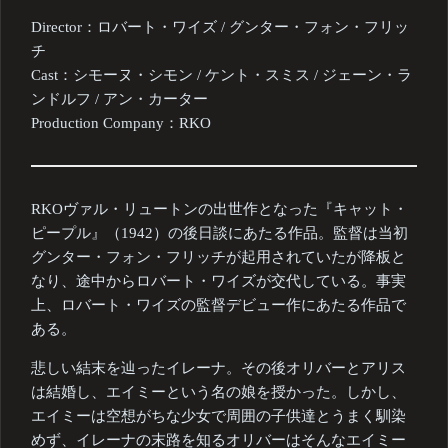
Director：ロバート・ワイズ / グンター・フォン・フリッ
チ
Cast：シモーヌ・シモン / ケント・スミス / ジェーン・ラ
ンドルフ / アン・カーター
Production Company：RKO
RKOヴァル・リュートンの出世作となった『キャット・
ピープル』（1942）の後日談にあたる作品。監督は当初
グンター・フォン・フリッチが起用されていたが降板と
なり、途中からロバート・ワイズが交代している。事実
上、ロバート・ワイズの監督デビュー作にあたる作品で
ある。
悲しい結末を辿ったイレーナ。その後オリバーとアリス
は結婚し、エイミーという名の娘を授かった。しかし、
エイミーは空想がちな少女で周囲の子供達とうまく馴染
めず、イレーナの末路を知るオリバーはそんなエイミー