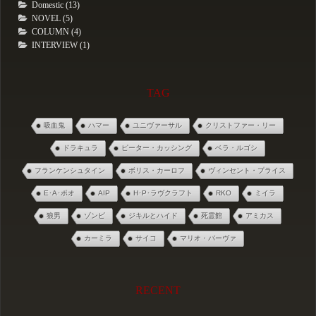
Domestic (13)
NOVEL (5)
COLUMN (4)
INTERVIEW (1)
TAG
吸血鬼
ハマー
ユニヴァーサル
クリストファー・リー
ドラキュラ
ピーター・カッシング
ベラ・ルゴシ
フランケンシュタイン
ボリス・カーロフ
ヴィンセント・プライス
E･A･ポオ
AIP
H･P･ラヴクラフト
RKO
ミイラ
狼男
ゾンビ
ジキルとハイド
死霊館
アミカス
カーミラ
サイコ
マリオ・バーヴァ
RECENT