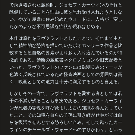
で焼き殺された魔術師、ジョセフ・カーウィンのそれと
酷似していることを理由に彼を恐れ受け入れようとしな
い。やがて屋敷に住み始めたウォードに、人格が一変し
たかのような不可思議な症状が現れはじめる。
本作は原作をラヴクラフトとしたことで、それまで主と
して精神的な恐怖を描いていたポオのシリーズ作品と比
較すると超自然の要素がより多く入り込んでいるのが特
徴的である。禁断の魔道書ネクロノミコンや旧支配者と
いった、ラヴクラフトのファンには御馴染みのテーマが
色濃く反映されているため怪奇映画としての雰囲気は高
く、映画としての魅力は十分に満足するものと言える。
しかしその一方で、ラヴクラフトを愛する者としては若
干の不満が残ることも事実である。ジョセフ・カーウィ
ンが死者の霊魂を呼び覚まし太古の知識を得んとしてい
たこと。その知識を自らの子孫に引き継がせやがては自
らを復活させんとする恐ろしい企み。そして甦ったカー
ウィンのチャールズ・ウォードへのすりかわり。といっ