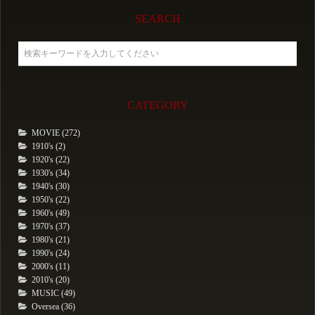
SEARCH
CATEGORY
MOVIE (272)
1910's (2)
1920's (22)
1930's (34)
1940's (30)
1950's (22)
1960's (49)
1970's (37)
1980's (21)
1990's (24)
2000's (11)
2010's (20)
MUSIC (49)
Oversea (36)