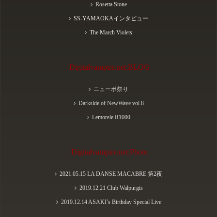
Rosetta Stone
SS-YAMAOKAインタビュー
The March Violets
Digitalvampire.net:BLOG
ニューポ祭り
Darkside of NewWave vol.8
Lemorele R1000
Digitalvampire.net:Photo
2021.05.15 LA DANSE MACABRE 第2夜
2019.12.21 Club Walpurgis
2019.12.14 ASAKI’s Birthday Special Live