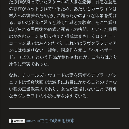
た原作が持っていたスケールの大きな恐怖、邪悪な意思
の存在がカットされているため、あたかもカーウィンは
村人への復讐のためだけに甦ったかのような印象を受け
る。暗い地下道に延々と続く牢獄と実験室、そこで繰り
広げられる黒魔術の儀式と死者への拷問、といった費用
のかさむシーンを切り捨てた構成はまさしくロジャー・
コーマン風ではあるのだが、これではラヴクラフティア
ンには物足りない。後年、同原作を元に『ヘルハザー
ド』（1991）という作品が制作されたが、こちらはより
原作に忠実であった。
なお、チャールズ・ウォードの妻を演ずるデブラ・パジ
ェットは怪奇映画では滅多にお目にかかることのできな
い程の正当派美人であり、女性が登場しないことで有名
なラヴクラフトの小説に華を添えている。
amazonでこの映画を検索