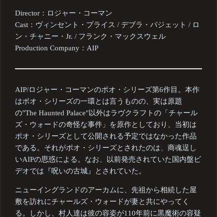
Director：ロジャー・コーマン
Cast：ヴィンセント・プライス / デブラ・パジェット / ロ
ン・チャニー・Jr. / フランク・マックスウェル
Production Company：AIP
AIP/ロジャー・コーマンのポオ・シリーズ第6作目。本作
はポオ・シリーズの一環とは言うものの、実は原題
の"The Haunted Palace"以外はラヴクラフトの「チャール
ズ・ウォードの奇怪な事件」を原作としており、当初は
ポオ・シリーズとして公開される予定ではなかった作品
である。それがポオ・シリーズとされたのは、商魂逞し
いAIPの思惑による。なお、以前発売されていた国内盤ビ
デオでは『呪いの古城』とされていた。
ニューイングランドのアーカムに、先祖から相続した屋
敷を訪れにチャールズ・ウォードが妻と共にやってく
る。しかし、村人達は彼の容姿が110年前に黒魔術の容疑