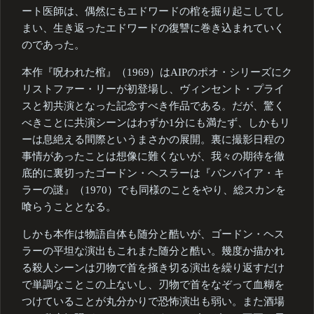
ート医師は、偶然にもエドワードの棺を掘り起こしてし
まい、生き返ったエドワードの復讐に巻き込まれていく
のであった。
本作『呪われた棺』（1969）はAIPのポオ・シリーズにク
リストファー・リーが初登場し、ヴィンセント・プライ
スと初共演となった記念すべき作品である。だが、驚く
べきことに共演シーンはわずか1分にも満たず、しかもリ
ーは息絶える間際というまさかの展開。裏に撮影日程の
事情があったことは想像に難くないが、我々の期待を徹
底的に裏切ったゴードン・ヘスラーは『バンパイア・キ
ラーの謎』（1970）でも同様のことをやり、総スカンを
喰らうこととなる。
しかも本作は物語自体も随分と酷いが、ゴードン・ヘス
ラーの平坦な演出もこれまた随分と酷い。幾度か描かれ
る殺人シーンは刃物で首を掻き切る演出を繰り返すだけ
で単調なことこの上ないし、刃物で首をなぞって血糊を
つけていることが丸分かりで恐怖演出も弱い。また酒場