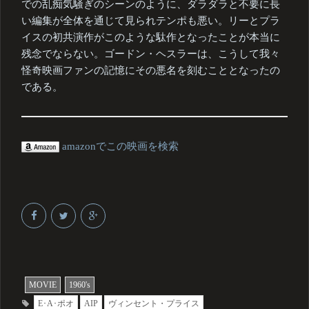
での乱痴気騒ぎのシーンのように、ダラダラと不要に長
い編集が全体を通じて見られテンポも悪い。リーとプラ
イスの初共演作がこのような駄作となったことが本当に
残念でならない。ゴードン・ヘスラーは、こうして我々
怪奇映画ファンの記憶にその悪名を刻むこととなったの
である。
amazonでこの映画を検索
MOVIE
1960's
E･A･ポオ
AIP
ヴィンセント・プライス