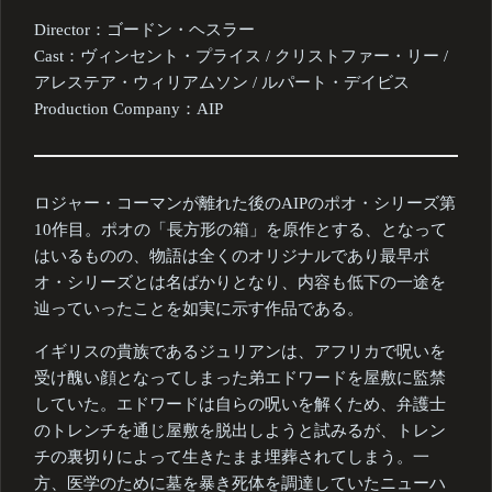
Director：ゴードン・ヘスラー
Cast：ヴィンセント・プライス / クリストファー・リー /
アレステア・ウィリアムソン / ルパート・デイビス
Production Company：AIP
ロジャー・コーマンが離れた後のAIPのポオ・シリーズ第
10作目。ポオの「長方形の箱」を原作とする、となって
はいるものの、物語は全くのオリジナルであり最早ポ
オ・シリーズとは名ばかりとなり、内容も低下の一途を
辿っていったことを如実に示す作品である。
イギリスの貴族であるジュリアンは、アフリカで呪いを
受け醜い顔となってしまった弟エドワードを屋敷に監禁
していた。エドワードは自らの呪いを解くため、弁護士
のトレンチを通じ屋敷を脱出しようと試みるが、トレン
チの裏切りによって生きたまま埋葬されてしまう。一
方、医学のために墓を暴き死体を調達していたニューハ