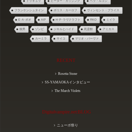
ドラキュラ
ピーター・カッシング
ベラ・ルゴシ
フランケンシュタイン
ボリス・カーロフ
ヴィンセント・プライス
E･A･ポオ
AIP
H･P･ラヴクラフト
RKO
ミイラ
狼男
ゾンビ
ジキルとハイド
死霊館
アミカス
カーミラ
サイコ
マリオ・バーヴァ
RECENT
Rosetta Stone
SS-YAMAOKAインタビュー
The March Violets
Digitalvampire.net:BLOG
ニューポ祭り