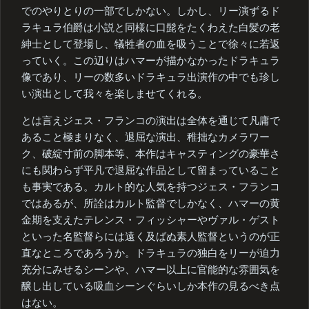
でのやりとりの一部でしかない。しかし、リー演ずるド
ラキュラ伯爵は小説と同様に口髭をたくわえた白髪の老
紳士として登場し、犠牲者の血を吸うことで徐々に若返
っていく。この辺りはハマーが描かなかったドラキュラ
像であり、リーの数多いドラキュラ出演作の中でも珍し
い演出として我々を楽しませてくれる。
とは言えジェス・フランコの演出は全体を通じて凡庸で
あること極まりなく、退屈な演出、稚拙なカメラワー
ク、破綻寸前の脚本等、本作はキャスティングの豪華さ
にも関わらず平凡で退屈な作品として留まっていること
も事実である。カルト的な人気を持つジェス・フランコ
ではあるが、所詮はカルト監督でしかなく、ハマーの黄
金期を支えたテレンス・フィッシャーやヴァル・ゲスト
といった名監督らには遠く及ばぬ素人監督というのが正
直なところであろうか。ドラキュラの独白をリーが迫力
充分にみせるシーンや、ハマー以上に官能的な雰囲気を
醸し出している吸血シーンぐらいしか本作の見るべき点
はない。