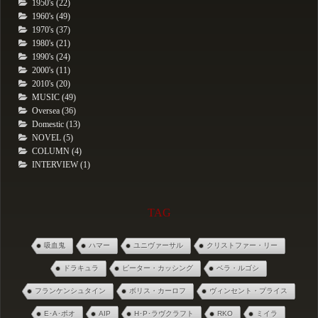
1950's (22)
1960's (49)
1970's (37)
1980's (21)
1990's (24)
2000's (11)
2010's (20)
MUSIC (49)
Oversea (36)
Domestic (13)
NOVEL (5)
COLUMN (4)
INTERVIEW (1)
TAG
吸血鬼
ハマー
ユニヴァーサル
クリストファー・リー
ドラキュラ
ピーター・カッシング
ベラ・ルゴシ
フランケンシュタイン
ボリス・カーロフ
ヴィンセント・プライス
E･A･ポオ
AIP
H･P･ラヴクラフト
RKO
ミイラ