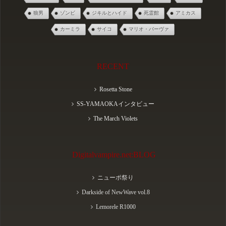
狼男
ゾンビ
ジキルとハイド
死霊館
アミカス
カーミラ
サイコ
マリオ・バーヴァ
RECENT
Rosetta Stone
SS-YAMAOKAインタビュー
The March Violets
Digitalvampire.net:BLOG
ニューポ祭り
Darkside of NewWave vol.8
Lemorele R1000